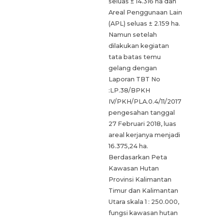
seluas ± 14.316 ha dan
Areal Penggunaan Lain
(APL) seluas ± 2.159 ha.
Namun setelah
dilakukan kegiatan
tata batas temu
gelang dengan
Laporan TBT No
:LP.38/BPKH
IV/PKH/PLA.0.4/11/2017
pengesahan tanggal
27 Februari 2018, luas
areal kerjanya menjadi
16.375,24 ha.
Berdasarkan Peta
Kawasan Hutan
Provinsi Kalimantan
Timur dan Kalimantan
Utara skala 1 : 250.000,
fungsi kawasan hutan