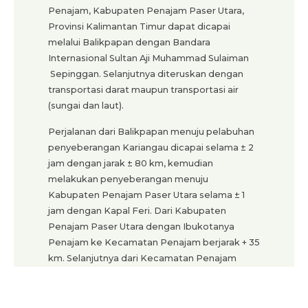
Penajam, Kabupaten Penajam Paser Utara,
Provinsi Kalimantan Timur dapat dicapai
melalui Balikpapan dengan Bandara
Internasional Sultan Aji Muhammad Sulaiman
Sepinggan. Selanjutnya diteruskan dengan
transportasi darat maupun transportasi air
(sungai dan laut).
Perjalanan dari Balikpapan menuju pelabuhan
penyeberangan Kariangau dicapai selama ± 2
jam dengan jarak ± 80 km, kemudian
melakukan penyeberangan menuju
Kabupaten Penajam Paser Utara selama ± 1
jam dengan Kapal Feri. Dari Kabupaten
Penajam Paser Utara dengan Ibukotanya
Penajam ke Kecamatan Penajam berjarak + 35
km. Selanjutnya dari Kecamatan Penajam
melalui jalan darat ke Petung, dilanjutkan ke
Desa Sotek, jarak dari Desa Sotek ke lokasi ±
15 km.