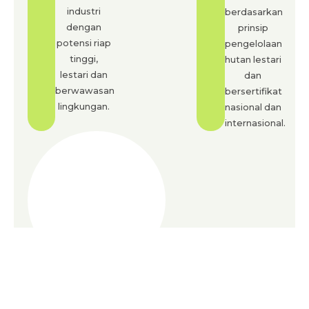
industri
berdasarkan
dengan
prinsip
potensi riap
pengelolaan
tinggi,
hutan lestari
lestari dan
dan
berwawasan
bersertifikat
lingkungan.
nasional dan
internasional.
SDM Profesional & Kompeten
03