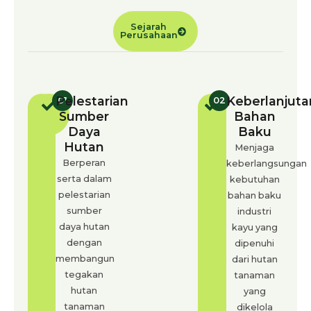
Sejarah
Perusahaan
Pelestarian
Keberlanjuta
01
02
Sumber
Bahan
Daya
Baku
Hutan
Menjaga
Berperan
keberlangsungan
serta dalam
kebutuhan
pelestarian
bahan baku
sumber
industri
daya hutan
kayu yang
dengan
dipenuhi
membangun
dari hutan
tegakan
tanaman
hutan
yang
tanaman
dikelola