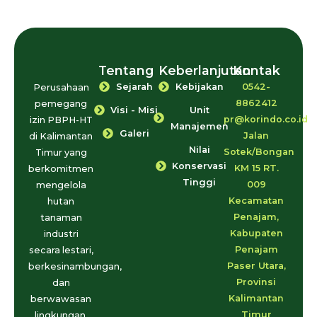
Tentang
Keberlanjutan
Kontak
Sejarah
Kebijakan
0542-
Perusahaan
8862412
pemegang
Visi - Misi
Unit
pr@korindo.co.id
izin PBPH-HT
Manajemen
Galeri
Jalan
di Kalimantan
Nilai
Sotek/Bongan
Timur yang
Konservasi
KM 15 RT.
berkomitmen
Tinggi
009
mengelola
Kecamatan
hutan
Penajam,
tanaman
Kabupaten
industri
Penajam
secara lestari,
Paser Utara,
berkesinambungan,
Provinsi
dan
Kalimantan
berwawasan
Timur
lingkungan.