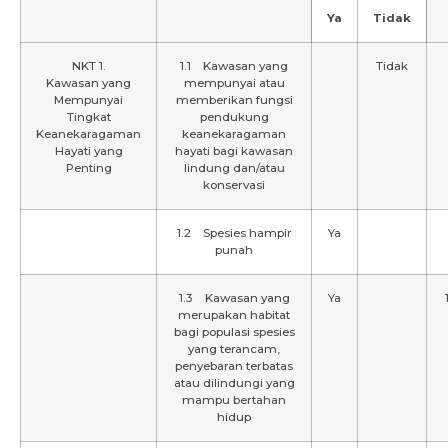
Ya
Tidak
NKT 1.
1.1 Kawasan yang
Tidak
Kawasan yang
mempunyai atau
Mempunyai
memberikan fungsi
Tingkat
pendukung
Keanekaragaman
keanekaragaman
Hayati yang
hayati bagi kawasan
Penting
lindung dan/atau
konservasi
1.2 Spesies hampir
Ya
punah
1.3 Kawasan yang
Ya
merupakan habitat
bagi populasi spesies
yang terancam,
penyebaran terbatas
atau dilindungi yang
mampu bertahan
hidup