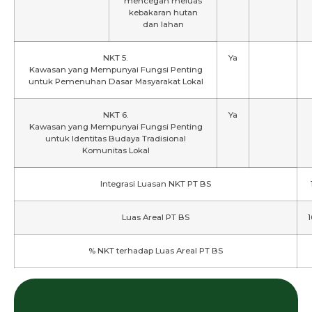
mencegah meluas
kebakaran hutan
dan lahan
NKT 5.
Ya
Kawasan yang Mempunyai Fungsi Penting
untuk Pemenuhan Dasar Masyarakat Lokal
NKT 6.
Ya
Kawasan yang Mempunyai Fungsi Penting
untuk Identitas Budaya Tradisional
Komunitas Lokal
Integrasi Luasan NKT PT BS
Luas Areal PT BS
1
% NKT terhadap Luas Areal PT BS