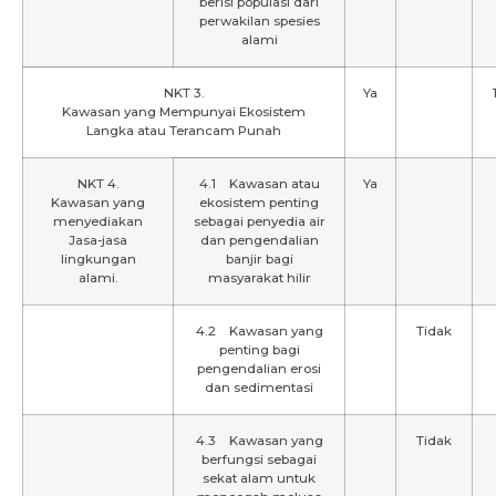
berisi populasi dari
perwakilan spesies
alami
NKT 3.
Ya
Kawasan yang Mempunyai Ekosistem
Langka atau Terancam Punah
NKT 4.
4.1 Kawasan atau
Ya
Kawasan yang
ekosistem penting
menyediakan
sebagai penyedia air
Jasa-jasa
dan pengendalian
lingkungan
banjir bagi
alami.
masyarakat hilir
4.2 Kawasan yang
Tidak
penting bagi
pengendalian erosi
dan sedimentasi
4.3 Kawasan yang
Tidak
berfungsi sebagai
sekat alam untuk