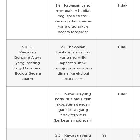
1.4 Kawasan yang
Tidak
merupakan habitat
bagi spesies atau
sekumpulan spesies
yang digunakan
secara temporer
NKT 2.
2.1 Kawasan
Tidak
Kawasan
bentang alam luas
Bentang Alam
yang memiliki
yang Penting
kapasitas untuk
bagi Dinamika
menjaga proses dan
Ekologi Secara
dinamika ekologi
Alami
secara alami
2.2 Kawasan yang
Tidak
berisi dua atau lebih
ekosistem dengan
garis batas yang
tidak terputus
(berkesinambungan)
2.3 Kawasan yang
Ya