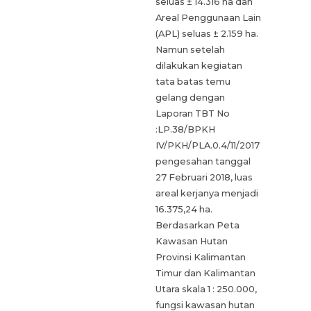
seluas ± 14.316 ha dan
Areal Penggunaan Lain
(APL) seluas ± 2.159 ha.
Namun setelah
dilakukan kegiatan
tata batas temu
gelang dengan
Laporan TBT No
:LP.38/BPKH
IV/PKH/PLA.0.4/11/2017
pengesahan tanggal
27 Februari 2018, luas
areal kerjanya menjadi
16.375,24 ha.
Berdasarkan Peta
Kawasan Hutan
Provinsi Kalimantan
Timur dan Kalimantan
Utara skala 1 : 250.000,
fungsi kawasan hutan