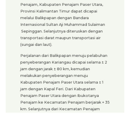
Penajam, Kabupaten Penajam Paser Utara,
Provinsi Kalimantan Timur dapat dicapai
melalui Balikpapan dengan Bandara
Internasional Sultan Aji Muhammad Sulaiman
Sepinggan. Selanjutnya diteruskan dengan
transportasi darat maupun transportasi air
(sungai dan laut).
Perjalanan dari Balikpapan menuju pelabuhan
penyeberangan Kariangau dicapai selama ± 2
jam dengan jarak ± 80 km, kemudian
melakukan penyeberangan menuju
Kabupaten Penajam Paser Utara selama ± 1
jam dengan Kapal Feri. Dari Kabupaten
Penajam Paser Utara dengan Ibukotanya
Penajam ke Kecamatan Penajam berjarak + 35
km. Selanjutnya dari Kecamatan Penajam
melalui jalan darat ke Petung, dilanjutkan ke
Desa Sotek, jarak dari Desa Sotek ke lokasi ±
15 km.